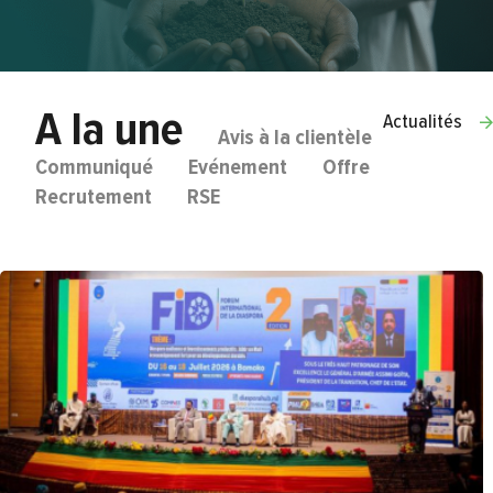
A la une
Actualités
Avis à la clientèle
Communiqué
Evénement
Offre
Recrutement
RSE