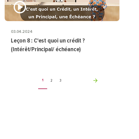
03.04.2024
Leçon 8 : C'est quoi un crédit ?
(Intérêt/Principal/ échéance)
Pagination
1
2
3
Pour toute demande d’information ou suggestion, la