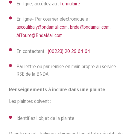
En ligne, accédez au :
formulaire
En ligne- Par courrier électronique à :
ascoulibaly@bndamali.com
,
bnda@bndamali.com
,
AiToure@BndaMali.com
En contactant :
(00223) 20 29 64 64
Par lettre ou par remise en main propre au service
RSE de la BNDA
Renseignements à inclure dans une plainte
Les plaintes doivent :
Identifiez l’objet de la plainte
Dans le projet- Indiquez clairement les effets négatifs du