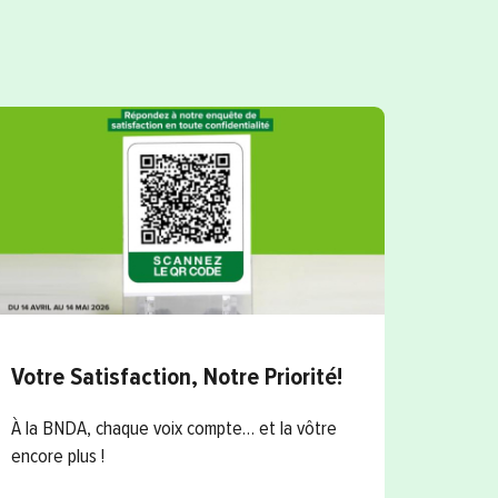
Votre Satisfaction, Notre Priorité!
Éparg
célè
À la BNDA, chaque voix compte… et la vôtre
Junio
encore plus !