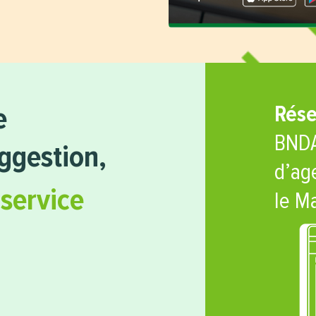
Rése
e
BNDA
uggestion,
d’ag
 service
le Ma