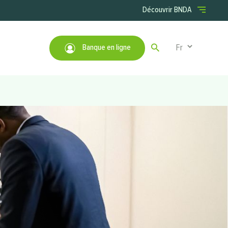
Menu right
Découvrir BNDA
Select your lan
Banque en ligne