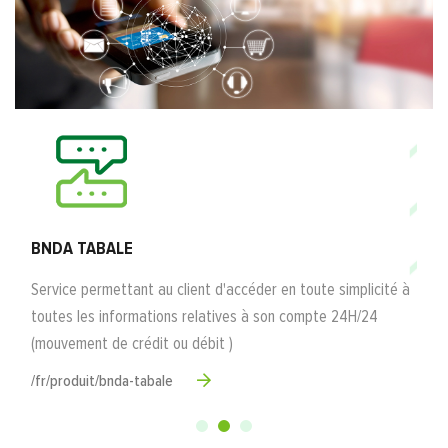
B
Se
re
BNDA TABALE
/f
Service permettant au client d'accéder en toute simplicité à
toutes les informations relatives à son compte 24H/24
(mouvement de crédit ou débit )
/fr/produit/bnda-tabale